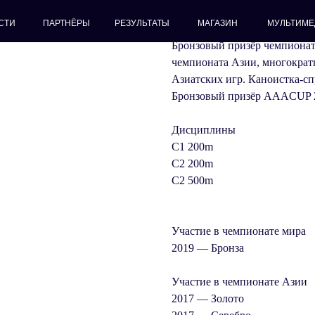
НИЛЮФАР ЗОКИР
СТИ
ПАРТНЁРЫ
РЕЗУЛЬТАТЫ
МАГАЗИН
МУЛЬТИМЕ
SKU:
Бронзовый призёр чемпионат
чемпионата Азии, многократ
Азиатских игр. Каноистка-сп
Бронзовый призёр AAACUP 
Дисциплины
C1 200m
C2 200m
C2 500m
Участие в чемпионате мира
2019 —
Бронза
Участие в чемпионате Азии
2017 —
Золото