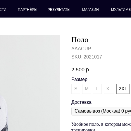
СТИ
ПАРТНЁРЫ
РЕЗУЛЬТАТЫ
МАГАЗИН
МУЛЬТИМЕ
Поло
AAACUP
SKU:
2021017
2 500
р.
Размер
S
M
L
XL
2XL
Доставка
Удобное поло, в котором можн
тренировки