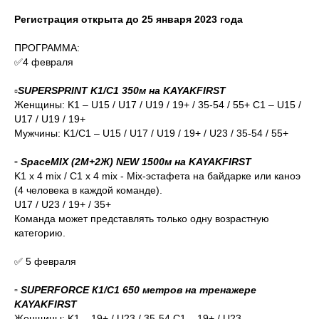
Регистрация открыта до 25 января 2023 года
ПРОГРАММА:
✅4 февраля
▫️
SUPERSPRINT K1/C1 350м на KAYAKFIRST
Женщины: K1 – U15 / U17 / U19 / 19+ / 35-54 / 55+ C1 – U15 /
U17 / U19 / 19+
Мужчины: K1/C1 – U15 / U17 / U19 / 19+ / U23 / 35-54 / 55+
▫️ SpaceMIX (2М+2Ж) NEW 1500м на KAYAKFIRST
K1 x 4 mix / C1 x 4 mix - Mix-эстафета на байдарке или каноэ
(4 человека в каждой команде).
U17 / U23 / 19+ / 35+
Команда может представлять только одну возрастную
категорию.
✅ 5 февраля
▫️ SUPERFORCE К1/С1 650 метров на тренажере
KAYAKFIRST
Женщины: K1 – 19+ / U23 / 35-54 C1 – 19+ / U23