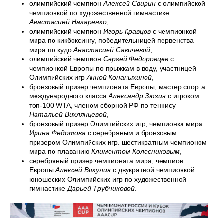
олимпийский чемпион
Алексей Свирин
с олимпийской
чемпионкой по художественной гимнастике
Анастасией Назаренко
,
олимпийский чемпион
Игорь Кравцов
с чемпионкой
мира по кикбоксингу, победительницей первенства
мира по кудо
Анастасией Савичевой
,
олимпийский чемпион
Сергей Федоровцев
с
чемпионкой Европы по прыжкам в воду, участницей
Олимпийских игр
Анной Конаныхиной
,
бронзовый призер чемпионата Европы, мастер спорта
международного класса
Александр Зюзин
с игроком
топ-100 WTA, членом сборной РФ по теннису
Натальей Вихлянцевой
,
бронзовый призер Олимпийских игр, чемпионка мира
Ирина Федотова
с серебряным и бронзовым
призером Олимпийских игр, шестикратным чемпионом
мира по плаванию
Климентом Колесниковым
,
серебряный призер чемпионата мира, чемпион
Европы
Алексей Викулин
с двукратной чемпионкой
юношеских Олимпийских игр по художественной
гимнастике
Дарьей Трубниковой
.