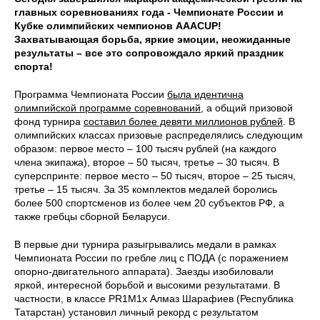
главных соревнованиях года - Чемпионате России и
Кубке олимпийских чемпионов AAACUP!
Захватывающая борьба, яркие эмоции, неожиданные
результаты – все это сопровождало яркий праздник
спорта!
Программа Чемпионата России
была идентична
олимпийской программе соревнований
, а общий призовой
фонд турнира
составил более девяти миллионов рублей
. В
олимпийских классах призовые распределялись следующим
образом: первое место – 100 тысяч рублей (на каждого
члена экипажа), второе – 50 тысяч, третье – 30 тысяч. В
суперспринте: первое место – 50 тысяч, второе – 25 тысяч,
третье – 15 тысяч. За 35 комплектов медалей боролись
более 500 спортсменов из более чем 20 субъектов РФ, а
также гребцы сборной Беларуси.
В первые дни турнира разыгрывались медали в рамках
Чемпионата России по гребле лиц с ПОДА (с поражением
опорно-двигательного аппарата). Заезды изобиловали
яркой, интересной борьбой и высокими результатами. В
частности, в классе PR1M1x Алмаз Шарафиев (Республика
Татарстан) установил личный рекорд с результатом