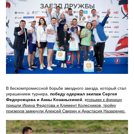
В бескомпромиссной борьбе звездного заезда, который стал
украшением турнира,
победу одержал экипаж Сергея
Федоровцева и Анны Конаныхиной
, в
торыми к финишу
пришли Ирина Федотова и Климент Колесников, тройку
призеров замкнули Алексей Свирин и Анастасия Назаренко.